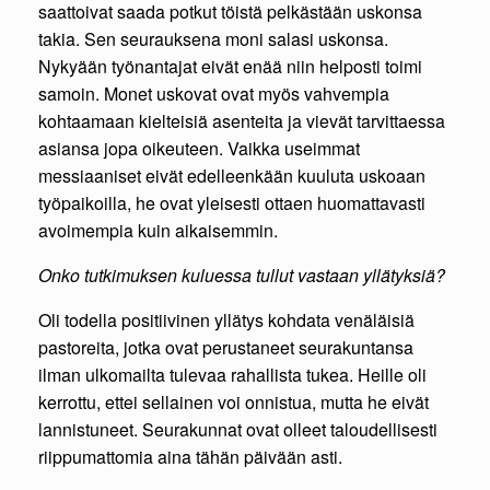
saattoivat saada potkut töistä pelkästään uskonsa
takia. Sen seurauksena moni salasi uskonsa.
Nykyään työnantajat eivät enää niin helposti toimi
samoin. Monet uskovat ovat myös vahvempia
kohtaamaan kielteisiä asenteita ja vievät tarvittaessa
asiansa jopa oikeuteen. Vaikka useimmat
messiaaniset eivät edelleenkään kuuluta uskoaan
työpaikoilla, he ovat yleisesti ottaen huomattavasti
avoimempia kuin aikaisemmin.
Onko tutkimuksen kuluessa tullut vastaan yllätyksiä?
Oli todella positiivinen yllätys kohdata venäläisiä
pastoreita, jotka ovat perustaneet seurakuntansa
ilman ulkomailta tulevaa rahallista tukea. Heille oli
kerrottu, ettei sellainen voi onnistua, mutta he eivät
lannistuneet. Seurakunnat ovat olleet taloudellisesti
riippumattomia aina tähän päivään asti.