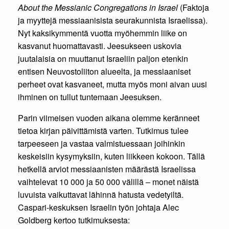
About the Messianic Congregations in Israel
(Faktoja
ja myyttejä messiaanisista seurakunnista Israelissa).
Nyt kaksikymmentä vuotta myöhemmin liike on
kasvanut huomattavasti. Jeesukseen uskovia
juutalaisia on muuttanut Israeliin paljon etenkin
entisen Neuvostoliiton alueelta, ja messiaaniset
perheet ovat kasvaneet, mutta myös moni aivan uusi
ihminen on tullut tuntemaan Jeesuksen.
Parin viimeisen vuoden aikana olemme keränneet
tietoa kirjan päivittämistä varten. Tutkimus tulee
tarpeeseen ja vastaa valmistuessaan joihinkin
keskeisiin kysymyksiin, kuten liikkeen kokoon. Tällä
hetkellä arviot messiaanisten määrästä Israelissa
vaihtelevat 10 000 ja 50 000 välillä – monet näistä
luvuista vaikuttavat lähinnä hatusta vedetyiltä.
Caspari-keskuksen Israelin työn johtaja Alec
Goldberg kertoo tutkimuksesta: