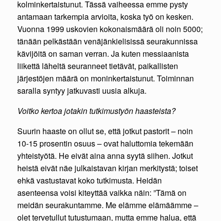
kolminkertaistunut. Tässä vaiheessa emme pysty
antamaan tarkempia arvioita, koska työ on kesken.
Vuonna 1999 uskovien kokonaismäärä oli noin 5000;
tänään pelkästään venäjänkielisissä seurakunnissa
kävijöitä on saman verran. Ja kuten messiaanista
liikettä läheltä seuranneet tietävät, paikallisten
järjestöjen määrä on moninkertaistunut. Toiminnan
saralla syntyy jatkuvasti uusia alkuja.
Voitko kertoa jotakin tutkimustyön haasteista?
Suurin haaste on ollut se, että jotkut pastorit – noin
10-15 prosentin osuus – ovat haluttomia tekemään
yhteistyötä. He eivät aina anna syytä siihen. Jotkut
heistä eivät näe julkaistavan kirjan merkitystä; toiset
ehkä vastustavat koko tutkimusta. Heidän
asenteensa voisi kiteyttää vaikka näin: ”Tämä on
meidän seurakuntamme. Me elämme elämäämme –
olet tervetullut tutustumaan, mutta emme halua, että