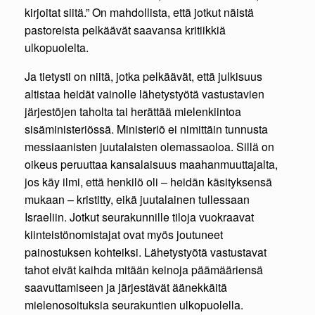
kirjoitat siitä.” On mahdollista, että jotkut näistä
pastoreista pelkäävät saavansa kritiikkiä
ulkopuolelta.
Ja tietysti on niitä, jotka pelkäävät, että julkisuus
altistaa heidät vainolle lähetystyötä vastustavien
järjestöjen taholta tai herättää mielenkiintoa
sisäministeriössä. Ministeriö ei nimittäin tunnusta
messiaanisten juutalaisten olemassaoloa. Sillä on
oikeus peruuttaa kansalaisuus maahanmuuttajalta,
jos käy ilmi, että henkilö oli – heidän käsityksensä
mukaan – kristitty, eikä juutalainen tullessaan
Israeliin. Jotkut seurakunnille tiloja vuokraavat
kiinteistönomistajat ovat myös joutuneet
painostuksen kohteiksi. Lähetystyötä vastustavat
tahot eivät kaihda mitään keinoja päämääriensä
saavuttamiseen ja järjestävät äänekkäitä
mielenosoituksia seurakuntien ulkopuolella.