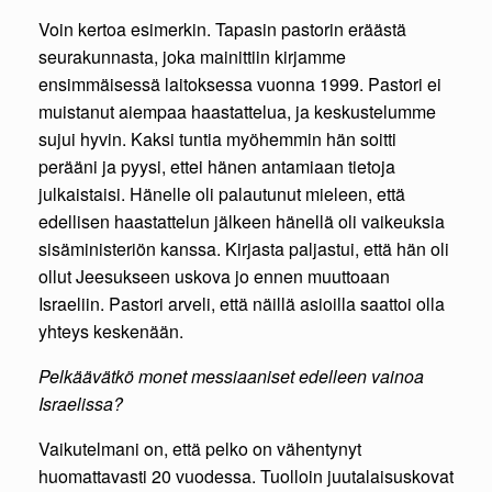
Voin kertoa esimerkin. Tapasin pastorin eräästä
seurakunnasta, joka mainittiin kirjamme
ensimmäisessä laitoksessa vuonna 1999. Pastori ei
muistanut aiempaa haastattelua, ja keskustelumme
sujui hyvin. Kaksi tuntia myöhemmin hän soitti
perääni ja pyysi, ettei hänen antamiaan tietoja
julkaistaisi. Hänelle oli palautunut mieleen, että
edellisen haastattelun jälkeen hänellä oli vaikeuksia
sisäministeriön kanssa. Kirjasta paljastui, että hän oli
ollut Jeesukseen uskova jo ennen muuttoaan
Israeliin. Pastori arveli, että näillä asioilla saattoi olla
yhteys keskenään.
Pelkäävätkö monet messiaaniset edelleen vainoa
Israelissa?
Vaikutelmani on, että pelko on vähentynyt
huomattavasti 20 vuodessa. Tuolloin juutalaisuskovat