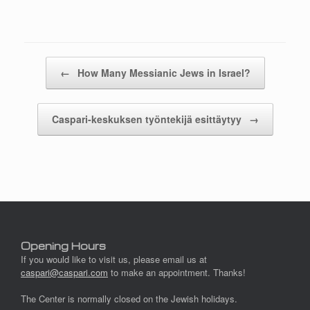
Post navigation
←
How Many Messianic Jews in Israel?
Caspari-keskuksen työntekijä esittäytyy
→
Opening Hours
If you would like to visit us, please email us at
caspari@caspari.com
to make an appointment. Thanks!
The Center is normally closed on the Jewish holidays.